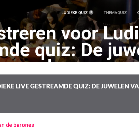
KOMENDE
LUDIEKE QUIZ
THEMAQUIZ
3
EVENEMENTEN
streren voor Ludi
mde quiz: De juw
barones
IEKE LIVE GESTREAMDE QUIZ: DE JUWELEN V
van de barones