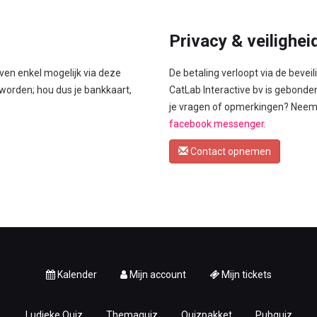
Privacy & veilighei
ven enkel mogelijk via deze
De betaling verloopt via de bevei
 worden; hou dus je bankkaart,
CatLab Interactive bv is gebond
je vragen of opmerkingen? Neem
facebook messenger
.
Contact opnemen
Kalender
Mijn account
Mijn tickets
Ludieke Quiz
Themaquiz
Quizpakket
Pubquiz