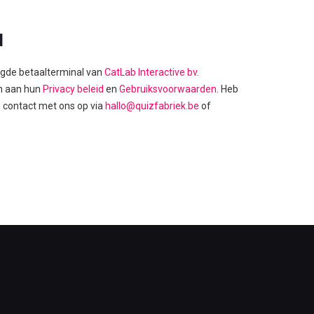
d
ligde betaalterminal van
CatLab Interactive bv
.
en aan hun
Privacy beleid
en
Gebruiksvoorwaarden
. Heb
 contact met ons op via
hallo@quizfabriek.be
of