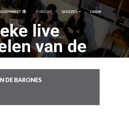
KOMENDE
QUIZPAKKET
PUBQUIZ
QUIZZES
LOGIN
2
EVENEMENTEN
eke live
elen van de
AN DE BARONES