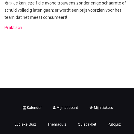
🍻✨ Je kan jezelf die avond trouwens zonder enige schaamte of
schuld volledig laten gaan: er wordt een prijs voorzien voor het
team dat het meest consumeert!
Praktisch
Kalender
Mijn account
Mijn tickets
Ludieke Quiz
Themaquiz
Quizpakket
Pubquiz