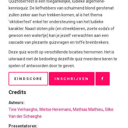
Quiztoberfest is een toegankelijke, ludieke algemene-
kennisquiz. De liefhebbers van schuimend blond gerstenat
zullen zeker aan hun trekken komen, al is het thema
'oktoberfest' enkel ter ondersteuning van het ludieke
karakter. Naast sloten pils (en streekbieren, zoete soda's of
gewoon een watertje) kan je jezelf verwachten aan een
cascade van plezante quizvragen en toffe breinbrekers.
Deze quiz wordt op verschillende locaties hernomen. Het is
uiteraard niet de bedoeling dezelfde quiz meerdere keren te
spelen of antwoorden door te geven.
EINDSCORE
INSCHRIJVEN
Credits
Auteurs:
Tine Verhaeghe
,
Wietse Heremans
,
Mathias Mathieu
,
Silke
Van der Schaeghe
Presentatoren: