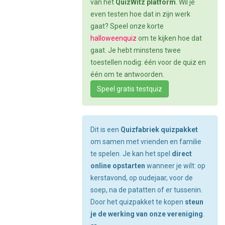
van het
QuizWitz platform
. Wil je
even testen hoe dat in zijn werk
gaat? Speel onze korte
halloweenquiz
om te kijken hoe dat
gaat. Je hebt minstens twee
toestellen nodig: één voor de quiz en
één om te antwoorden.
Speel gratis testquiz
Dit is een
Quizfabriek quizpakket
om samen met vrienden en familie
te spelen. Je kan het spel
direct
online opstarten
wanneer je wilt: op
kerstavond, op oudejaar, voor de
soep, na de patatten of er tussenin.
Door het quizpakket te kopen
steun
je de werking van onze vereniging
.