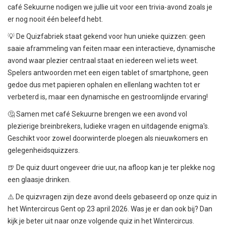
café Sekuurne nodigen we jullie uit voor een trivia-avond zoals je
er nog nooit één beleefd hebt.
💡 De Quizfabriek staat gekend voor hun unieke quizzen: geen
saaie aframmeling van feiten maar een interactieve, dynamische
avond waar plezier centraal staat en iedereen wel iets weet.
Spelers antwoorden met een eigen tablet of smartphone, geen
gedoe dus met papieren ophalen en ellenlang wachten tot er
verbeterd is, maar een dynamische en gestroomlijnde ervaring!
🤔 Samen met café Sekuurne brengen we een avond vol
plezierige breinbrekers, ludieke vragen en uitdagende enigma's.
Geschikt voor zowel doorwinterde ploegen als nieuwkomers en
gelegenheidsquizzers.
🍺 De quiz duurt ongeveer drie uur, na afloop kan je ter plekke nog
een glaasje drinken.
⚠️ De quizvragen zijn deze avond deels gebaseerd op onze quiz in
het Wintercircus Gent op 23 april 2026. Was je er dan ook bij? Dan
kijk je beter uit naar onze volgende quiz in het Wintercircus.