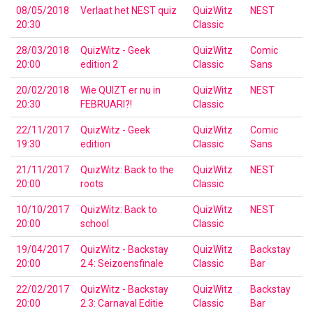
08/05/2018
Verlaat het NEST quiz
QuizWitz
NEST
20:30
Classic
28/03/2018
QuizWitz - Geek
QuizWitz
Comic
20:00
edition 2
Classic
Sans
20/02/2018
Wie QUIZT er nu in
QuizWitz
NEST
20:30
FEBRUARI?!
Classic
22/11/2017
QuizWitz - Geek
QuizWitz
Comic
19:30
edition
Classic
Sans
21/11/2017
QuizWitz: Back to the
QuizWitz
NEST
20:00
roots
Classic
10/10/2017
QuizWitz: Back to
QuizWitz
NEST
20:00
school
Classic
19/04/2017
QuizWitz - Backstay
QuizWitz
Backstay
20:00
2.4: Seizoensfinale
Classic
Bar
22/02/2017
QuizWitz - Backstay
QuizWitz
Backstay
20:00
2.3: Carnaval Editie
Classic
Bar