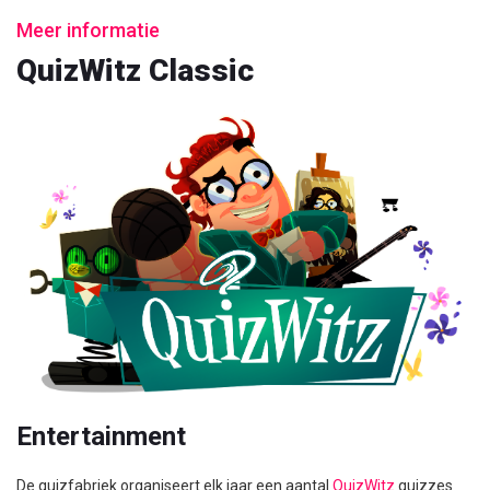
Meer informatie
QuizWitz Classic
Entertainment
De quizfabriek organiseert elk jaar een aantal
QuizWitz
quizzes