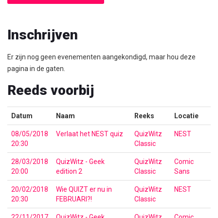
Inschrijven
Er zijn nog geen evenementen aangekondigd, maar hou deze
pagina in de gaten.
Reeds voorbij
Datum
Naam
Reeks
Locatie
08/05/2018
Verlaat het NEST quiz
QuizWitz
NEST
20:30
Classic
28/03/2018
QuizWitz - Geek
QuizWitz
Comic
20:00
edition 2
Classic
Sans
20/02/2018
Wie QUIZT er nu in
QuizWitz
NEST
20:30
FEBRUARI?!
Classic
22/11/2017
QuizWitz - Geek
QuizWitz
Comic